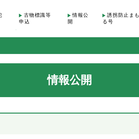
犯
古物標識等
情報公
誘拐防止ま
申込
開
る号
情報公開